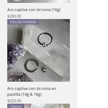
Aro captive con zirconia (16g)
Precio
$280.00
Edición limitada
Aro captive con zirconia en
pastilla (14g & 16g)
Precio
$320.00
Clásico