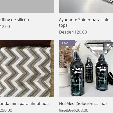
Vista rápida
Vista rápida
-Ring de silicón
Ayudante Spider para coloc
tops
recio
12.00
Precio de oferta
Desde
$120.00
Favorito
Vista rápida
Vista rápida
unda mini para almohada
NeilMed (Solución salina)
recio
Precio
Precio de oferta
250.00
$260.00
$208.00