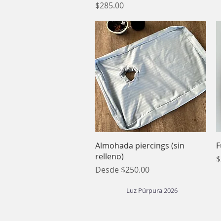
Precio
$285.00
Vista rápida
Almohada piercings (sin
F
relleno)
P
$
Precio de oferta
Desde
$250.00
Luz Púrpura 2026