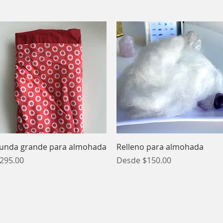
Vista rápida
Vista rápida
unda grande para almohada
Relleno para almohada
recio
Precio de oferta
295.00
Desde
$150.00