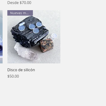
Precio de oferta
Desde
$70.00
Nuevas medidas
Vista rápida
Disco de silicón
Precio
$50.00