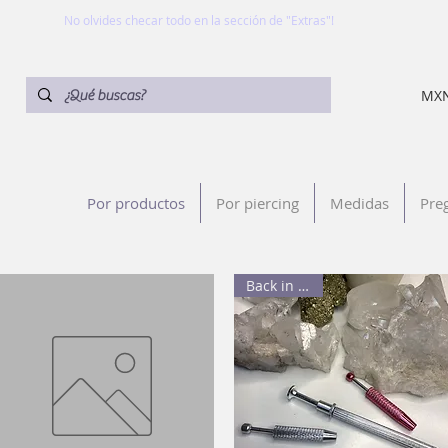
No olvides checar todo en la sección de "Extras"!
MXN
Por productos
Por piercing
Medidas
Pre
Back in Stock