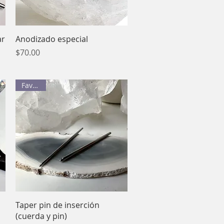
Vista rápida
ar
Anodizado especial
Precio
$70.00
Favorito
Vista rápida
Taper pin de inserción
(cuerda y pin)