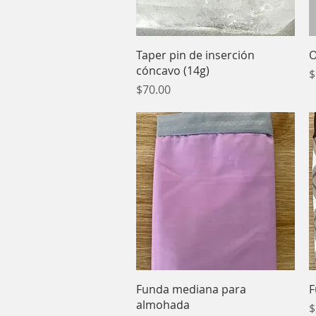
Vista rápida
Taper pin de inserción
O
cóncavo (14g)
P
$
Precio
$70.00
Vista rápida
Funda mediana para
F
almohada
P
$