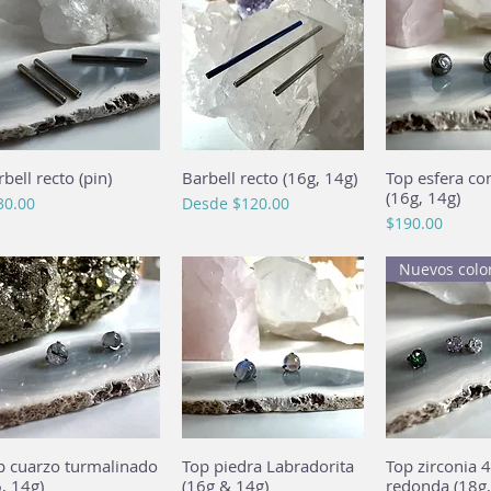
bell recto (pin)
Vista rápida
Barbell recto (16g, 14g)
Vista rápida
Top esfera con
Vista rá
(16g, 14g)
cio
Precio de oferta
30.00
Desde
$120.00
Precio
$190.00
Nuevos colo
p cuarzo turmalinado
Vista rápida
Top piedra Labradorita
Vista rápida
Top zirconia 
Vista rá
6, 14g)
(16g & 14g)
redonda (18g,