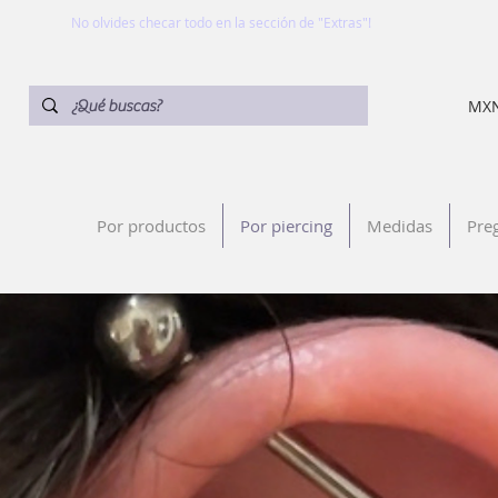
No olvides checar todo en la sección de "Extras"!
MXN
Por productos
Por piercing
Medidas
Pre