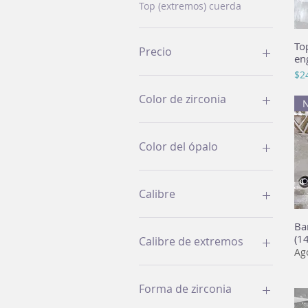
Top (extremos) cuerda
To
Precio
en
Pre
$2
100 MXN
560 MXN
Color de zirconia
Color del ópalo
Calibre
14g
Ba
14g/4mm
(1
Calibre de extremos
Ag
14g/5mm
16g
14g
16g/3mm
16g
Forma de zirconia
16g/4mm