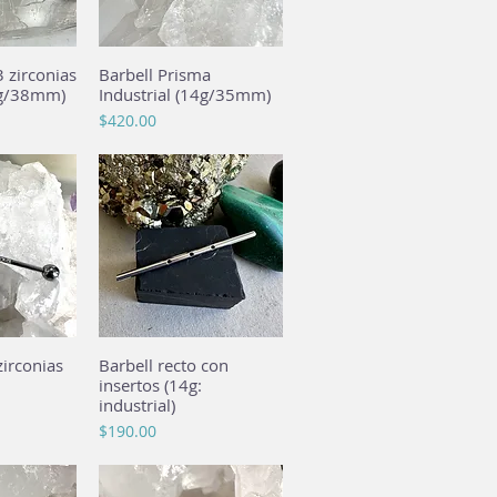
 zirconias
pida
Barbell Prisma
Vista rápida
4g/38mm)
Industrial (14g/35mm)
Precio
$420.00
zirconias
pida
Barbell recto con
Vista rápida
insertos (14g:
industrial)
Precio
$190.00