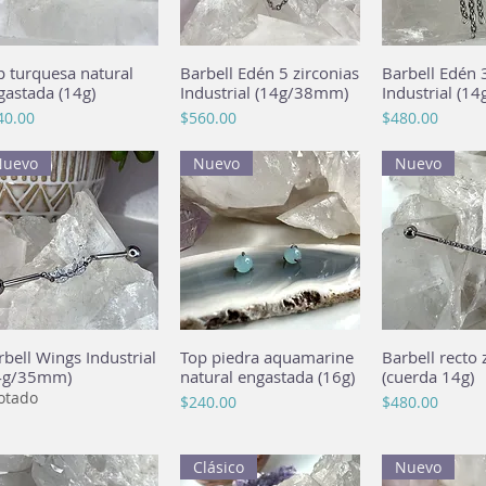
p turquesa natural
Vista rápida
Barbell Edén 5 zirconias
Vista rápida
Barbell Edén 3
Vista rá
gastada (14g)
Industrial (14g/38mm)
Industrial (1
cio
Precio
Precio
40.00
$560.00
$480.00
Nuevo
Nuevo
Nuevo
rbell Wings Industrial
Vista rápida
Top piedra aquamarine
Vista rápida
Barbell recto 
Vista rá
4g/35mm)
natural engastada (16g)
(cuerda 14g)
otado
Precio
Precio
$240.00
$480.00
Clásico
Nuevo