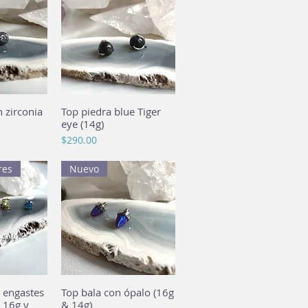
 zirconia
pida
Top piedra blue Tiger
Vista rápida
eye (14g)
Precio
$290.00
res
Nuevo
4 engastes
pida
Top bala con ópalo (16g
Vista rápida
 16g y
& 14g)