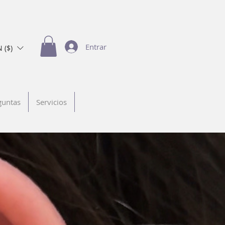
Entrar
 ($)
guntas
Servicios