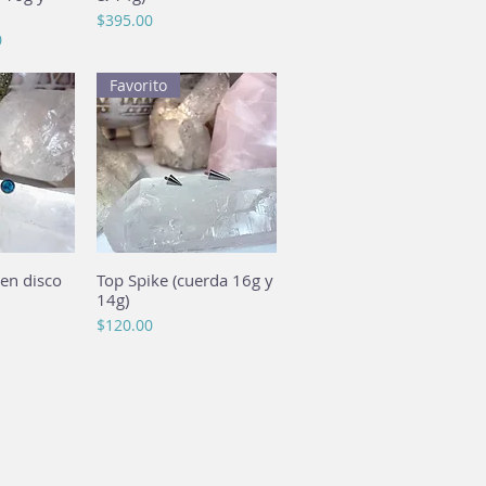
Precio
$395.00
ta
0
Favorito
en disco
pida
Top Spike (cuerda 16g y
Vista rápida
14g)
Precio
$120.00