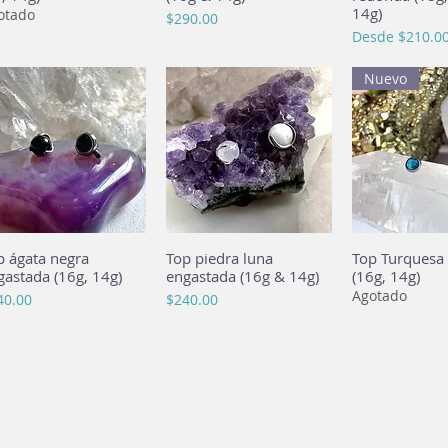
14g)
otado
Precio
$290.00
Precio de ofer
Desde
$210.0
Nuevo
p ágata negra
Vista rápida
Top piedra luna
Vista rápida
Top Turquesa 
Vista rá
gastada (16g, 14g)
engastada (16g & 14g)
(16g, 14g)
Agotado
cio
Precio
40.00
$240.00