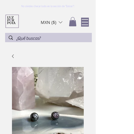
No olvides checar todo en la sección de "Extras"!
MXN ($)