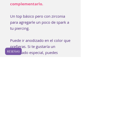
complementarlo.
Un top básico pero con zirconia
para agregarle un poco de spark a
tu piercing.
Puede ir anodizado en el color que
prefieras. Si te gustaría un
RESEÑAS
anodizado especial, puedes
encontrarlo en los "Extras" o bien
puedes agregarlo a tu bolsa aquí:
https://www.luzpurpura.com/prod
uct-page/anodizado-especial.
Cada pieza es elaborada buscando
lograr los mejores estándares de
calidad.