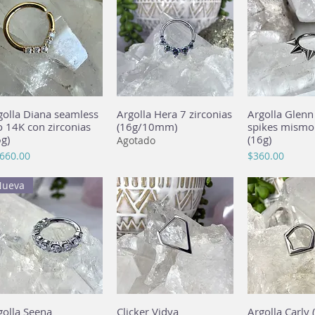
golla Diana seamless
Vista rápida
Argolla Hera 7 zirconias
Vista rápida
Argolla Glenn
Vista rá
o 14K con zirconias
(16g/10mm)
spikes mismo
6g)
(16g)
Agotado
cio
Precio
,660.00
$360.00
Nueva
golla Seena
Vista rápida
Clicker Vidya
Vista rápida
Argolla Carly 
Vista rá