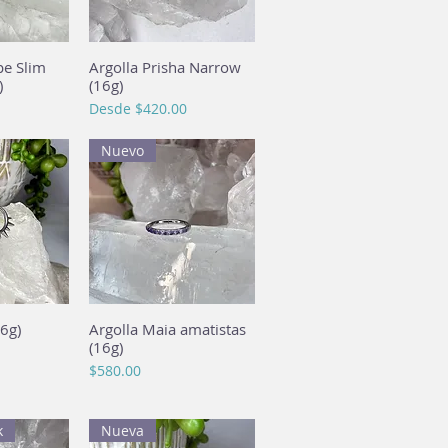
pe Slim
pida
Argolla Prisha Narrow
Vista rápida
)
(16g)
Precio de oferta
Desde
$420.00
Nuevo
6g)
pida
Argolla Maia amatistas
Vista rápida
(16g)
Precio
$580.00
k
Nueva