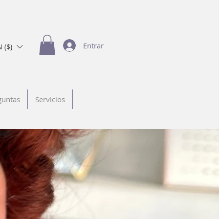
Entrar
 ($)
guntas
Servicios