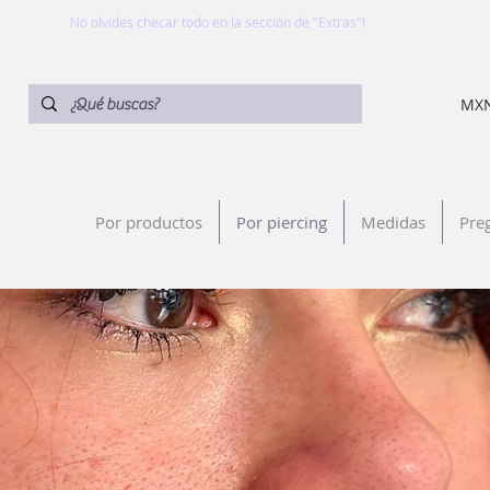
No olvides checar todo en la sección de "Extras"!
MXN
Por productos
Por piercing
Medidas
Pre