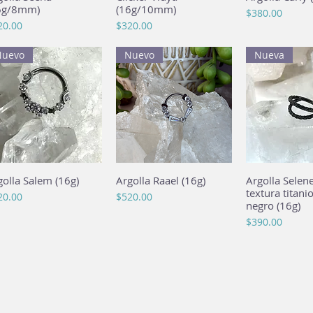
6g/8mm)
(16g/10mm)
Precio
$380.00
cio
Precio
20.00
$320.00
Nuevo
Nuevo
Nueva
golla Salem (16g)
Vista rápida
Argolla Raael (16g)
Vista rápida
Argolla Selen
Vista rá
textura titani
cio
Precio
20.00
$520.00
negro (16g)
Precio
$390.00