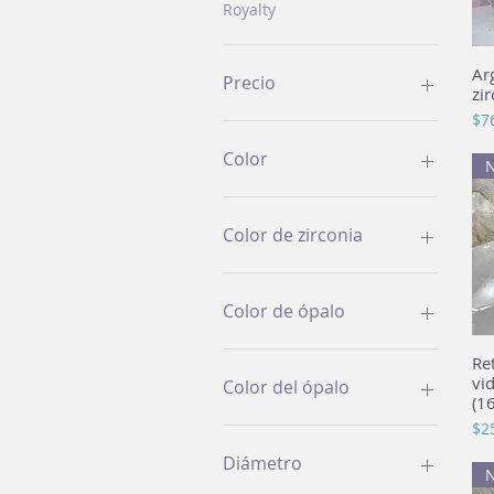
Royalty
Ar
Precio
zir
Pre
$7
120 MXN
3660 MXN
Color
Color de zirconia
Color de ópalo
Re
vi
Color del ópalo
(1
Pre
$2
Diámetro