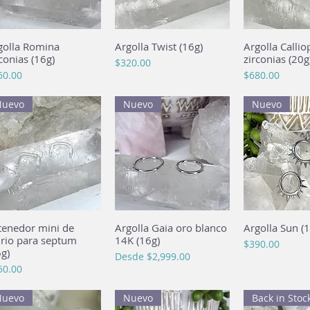
golla Romina
Vista rápida
Argolla Twist (16g)
Vista rápida
Argolla Callio
Vista rá
conias (16g)
zirconias (20g
Precio
$320.00
cio
Precio
60.00
$680.00
Nuevo
Nuevo
Nuevo
tenedor mini de
Vista rápida
Argolla Gaia oro blanco
Vista rápida
Argolla Sun (1
Vista rá
drio para septum
14K (16g)
Precio
$390.00
6g)
Precio de oferta
Desde
$2,999.00
cio
50.00
Nuevo
Nuevo
Back in Stoc