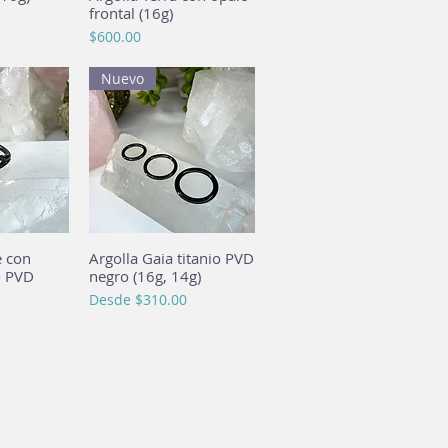
frontal (16g)
Precio
$600.00
Nuevo
e con
pida
Argolla Gaia titanio PVD
Vista rápida
o PVD
negro (16g, 14g)
Precio de oferta
Desde
$310.00