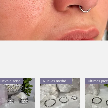
uevo diseño
Nuevas medidas
Últimas piez