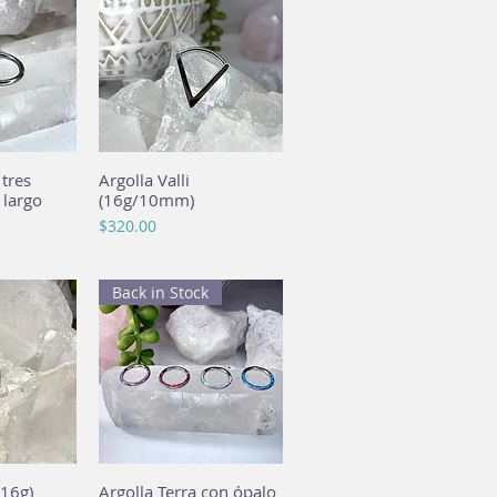
 tres
pida
Argolla Valli
Vista rápida
 largo
(16g/10mm)
Precio
$320.00
Back in Stock
(16g)
pida
Argolla Terra con ópalo
Vista rápida