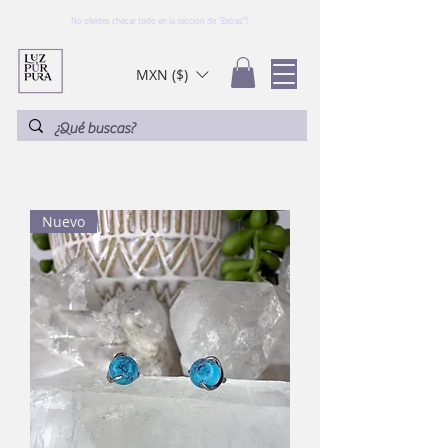
No olvides checar todo en la sección de "Extras"!
MXN ($)
Nuevo