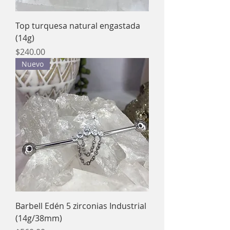
Top turquesa natural engastada
(14g)
Precio
$240.00
Nuevo
Barbell Edén 5 zirconias Industrial
(14g/38mm)