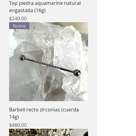
Top piedra aquamarine natural
engastada (16g)
Precio
$240.00
Nuevo
Barbell recto zirconias (cuerda
14g)
Precio
$480.00