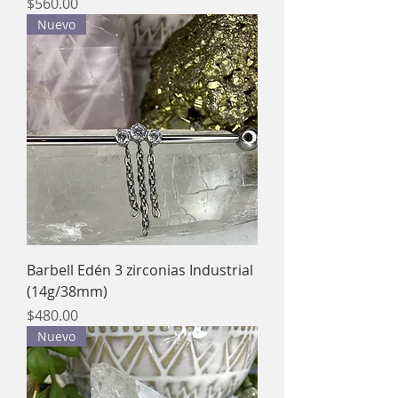
Precio
$560.00
Nuevo
Barbell Edén 3 zirconias Industrial
(14g/38mm)
Precio
$480.00
Nuevo