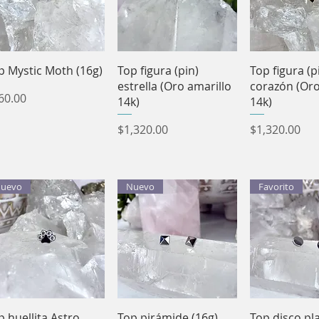
Vista rápida
Vista rápida
Vista rá
p Mystic Moth (16g)
Top figura (pin)
Top figura (p
estrella (Oro amarillo
corazón (Oro
ecio
60.00
14k)
14k)
Precio
Precio
$1,320.00
$1,320.00
uevo
Nuevo
Favorito
Vista rápida
Vista rápida
Vista rá
p huellita Astro
Top pirámide (16g)
Top disco pl