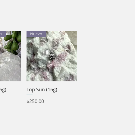
es
Nuevo
pida
Vista rápida
6g)
Top Sun (16g)
Precio
$250.00