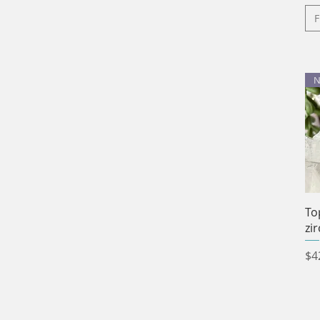
F
N
To
zi
Pr
$4