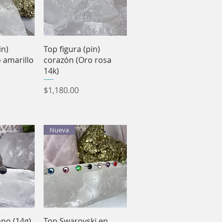
pida
Vista rápida
in)
Top figura (pin)
 amarillo
corazón (Oro rosa
14k)
Precio
$1,180.00
Nueva
pida
Vista rápida
ano (14g)
Top Swarovski en