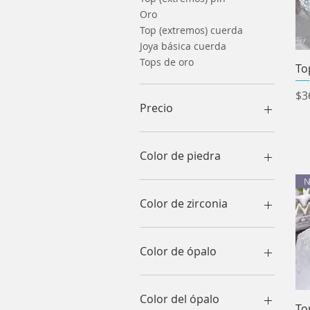
Oro
Top (extremos) cuerda
Joya básica cuerda
Tops de oro
To
Pr
$3
Precio
100 MXN
2850 MXN
Color de piedra
N
Color de zirconia
Color de ópalo
Color del ópalo
To