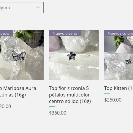
igura
uevo
Nuevo diseño
Nuevos color
Vista rápida
Vista rápida
Vista rá
p Mariposa Aura
Top flor zirconia 5
Top Kitten (1
rconias (16g)
pétalos multicolor
Precio
$260.00
centro sólido (16g)
ecio
20.00
Precio
$360.00