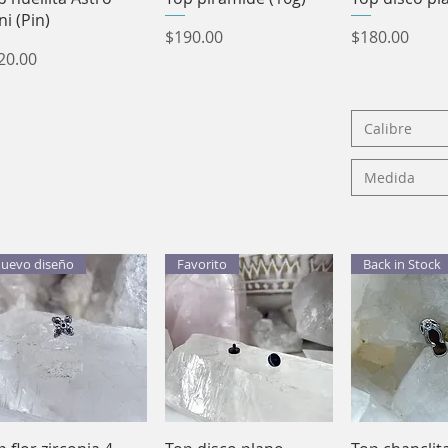
ni (Pin)
Precio
Precio
$190.00
$180.00
ecio
20.00
Calibre
Medida
uevo diseño
Favorito
Back in Stock
Vista rápida
Vista rápida
Vista rá