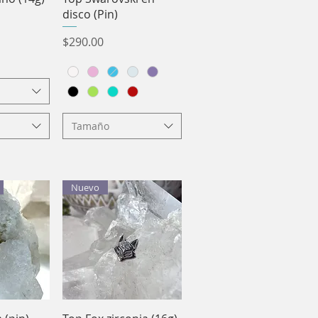
disco (Pin)
Precio
$290.00
Tamaño
Nuevo
pida
Vista rápida