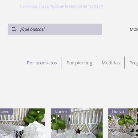
No olvides checar todo en la sección de "Extras"!
MXN
Por productos
Por piercing
Medidas
Pre
uevo
Nuevo
Nuevo