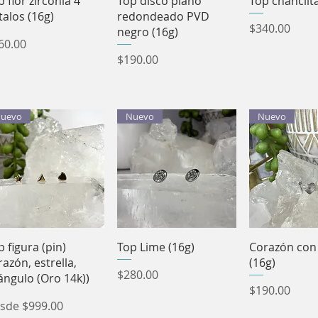
p flor zirconia 4
Top disco plano
Top chanclita
talos (16g)
redondeado PVD
Precio
$340.00
negro (16g)
ecio
60.00
Precio
$190.00
uevo
Nuevo
Nuevo
Vista rápida
Vista rápida
Vista rá
p figura (pin)
Top Lime (16g)
Corazón con 
razón, estrella,
(16g)
Precio
$280.00
iángulo (Oro 14k))
Precio
$190.00
ecio de oferta
sde
$999.00