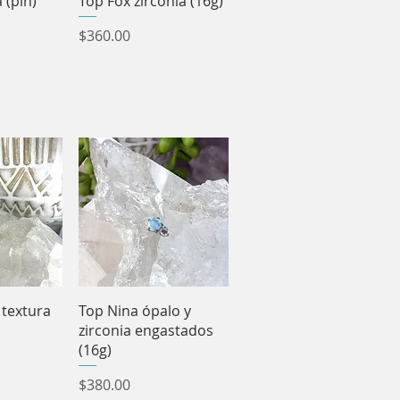
 (pin)
Top Fox zirconia (16g)
Precio
$360.00
pida
Vista rápida
textura
Top Nina ópalo y
zirconia engastados
(16g)
Precio
$380.00