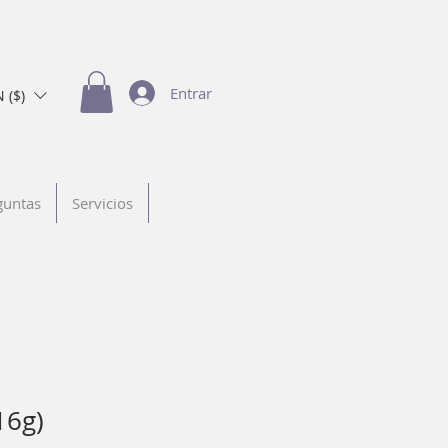
Entrar
 ($)
guntas
Servicios
16g)