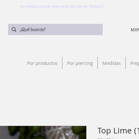
No olvides checar todo en la sección de "Extras"!
MXN
Por productos
Por piercing
Medidas
Pre
Top Lime (