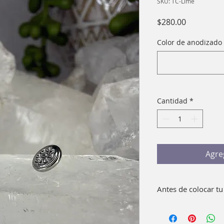
SKU: TC-Lime
Precio
$280.00
Color de anodizado 
Cantidad
*
Agre
Antes de colocar tu
Lava bien con agua 
pieza. No es necesar