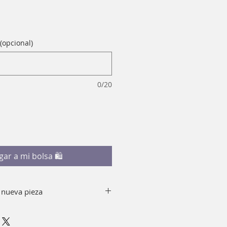
(opcional)
0/20
gar a mi bolsa 🛍
 nueva pieza
y jabón quitando el top de tu
io usar alcohol.