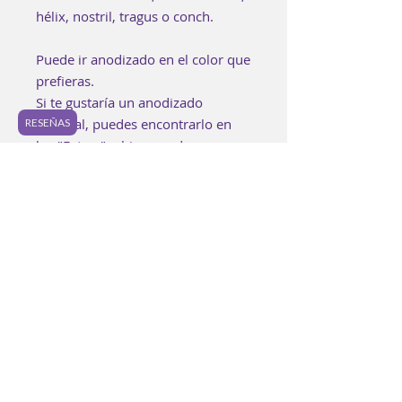
hélix, nostril, tragus o conch.
Puede ir anodizado en el color que
prefieras.
Si te gustaría un anodizado
especial, puedes encontrarlo en
RESEÑAS
los "Extras" o bien puedes
agregarlo a tu bolsa aquí:
https://www.luzpurpura.com/prod
uct-page/anodizado-especial.
Cada pieza es elaborada a mano
buscando lograr los mejores
estándares de calidad. Es posible
encontrar pequeñas
imperfecciones en la joyería y
ningunas piezas serán
completamente idénticas.