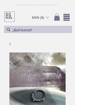
No olvides checar todo en la sección de "Extras"!
MXN ($)