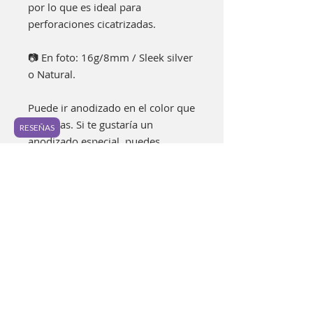
por lo que es ideal para
perforaciones cicatrizadas.
📷 En foto: 16g/8mm / Sleek silver
o Natural.
Puede ir anodizado en el color que
prefieras. Si te gustaría un
RESEÑAS
anodizado especial, puedes
encontrarlo en los "Extras" o bien
puedes agregarlo a tu bolsa aquí:
https://www.luzpurpura.com/prod
uct-page/anodizado-especial.
Cada pieza es elaborada buscando
lograr los mejores estándares de
calidad.
Es posible encontrar pequeñas