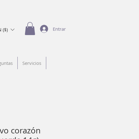
Entrar
 ($)
guntas
Servicios
rvo corazón