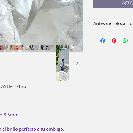
Agre
Antes de colocar tu
Lava bien con agua 
pieza.
No es necesario usa
te ASTM F-136
or: 6.6mm
 el brillo perfecto a tu ombligo.