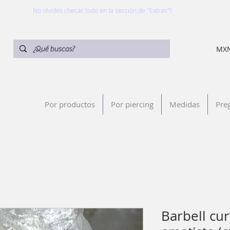
No olvides checar todo en la sección de "Extras"!
MXN
Por productos
Por piercing
Medidas
Pre
Barbell cu