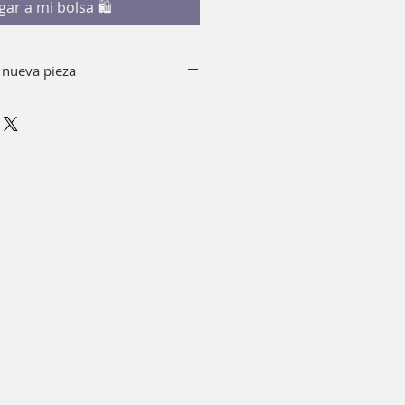
gar a mi bolsa 🛍
 nueva pieza
y jabón quitando el top de tu
r alcohol.