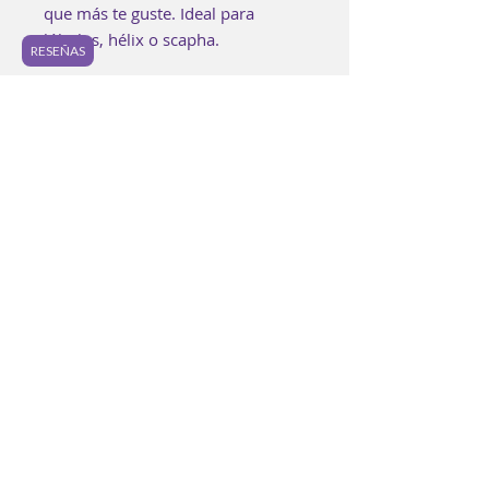
que más te guste. Ideal para
lóbulos, hélix o scapha.
RESEÑAS
Puede ir anodizado en el color que
prefieras.
Cada pieza es elaborada buscando
los mas altos estándares de
calidad.
Es posible encontrar pequeñas
imperfecciones en la joyería y
ninguna pieza serán
completamente idéntica a otra.
Los colores de anodizado de igual
manera pueden variar ligeramente
a la foto y entre piezas.