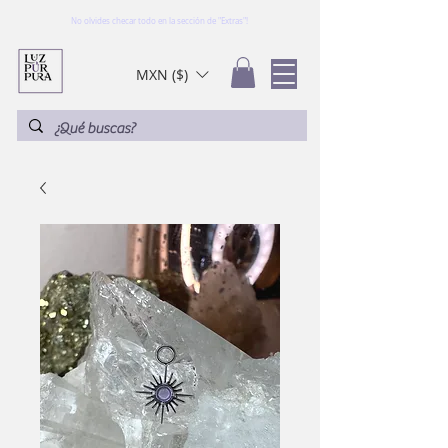
No olvides checar todo en la sección de "Extras"!
MXN ($)