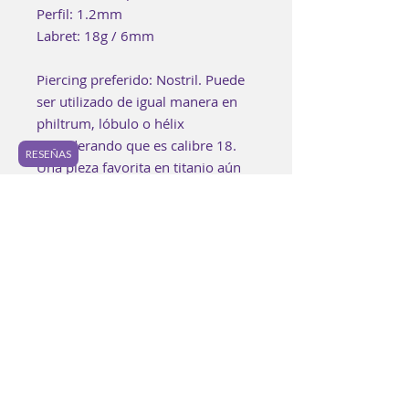
Perfil: 1.2mm
Labret: 18g / 6mm
Piercing preferido: Nostril. Puede
ser utilizado de igual manera en
philtrum, lóbulo o hélix
considerando que es calibre 18.
RESEÑAS
Una pieza favorita en titanio aún
más linda en oro.
Puede ser utilizada como pieza
inicial o en perforaciones
cicatrizadas.
📷 En foto: Labret 6mm /
anodizado Gold mine
Cada pieza es elaborada a mano
buscando lograr los mejores