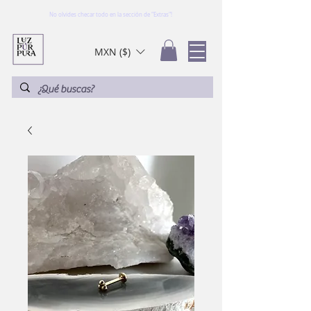
No olvides checar todo en la sección de "Extras"!
MXN ($)