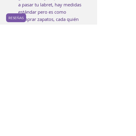
a pasar tu labret, hay medidas
estándar pero es como
RESEÑAS
comprar zapatos, cada quién
puede usar una largo diferente
dependiendo de tu anatomía
por eso tienes que medir.
La base de tu labret, aquí
depende mucho del top que
vayas a comprar. Un top de
3mm va muy bien con una
base de 3mm, uno de 4 mm o
más grande, definitivamente va
a crear un mejor equilibrio con
una base más grande. No
queremos tener pieza "geisha";
un top enorme con una base
toda pequeñita. 😉
⚠️ Asegúrate de elegir el mismo