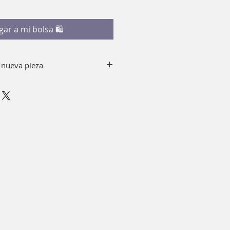
gar a mi bolsa 🛍
 nueva pieza
y jabón quitando el top de tu
io usar alcohol.