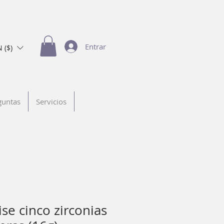
Entrar
 ($)
guntas
Servicios
se cinco zirconias