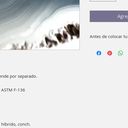
Agre
Antes de colocar tu
Lava bien con agua 
pieza. No es necesar
 vende por separado.
te ASTM F-136
 híbrido, conch.