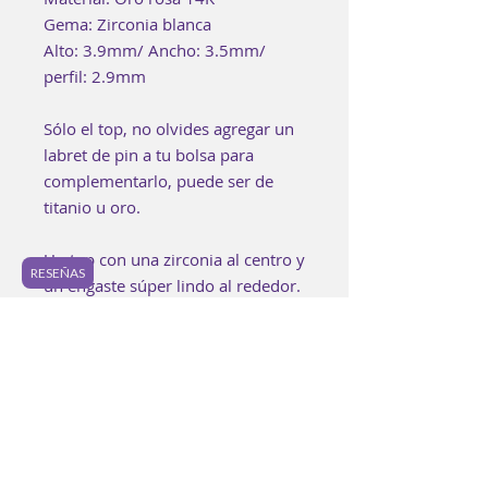
Gema: Zirconia blanca
Alto: 3.9mm/ Ancho: 3.5mm/
perfil: 2.9mm
Sólo el top, no olvides agregar un
labret de pin a tu bolsa para
complementarlo, puede ser de
titanio u oro.
Un top con una zirconia al centro y
RESEÑAS
un engaste súper lindo al rededor.
Perfecto para lóbulos.
Puede ser utilizada como joya de
inicio o de descanso.
Esta pieza se intentó lograr con los
mejores estándares de calidad. Es
posible encontrar pequeñas