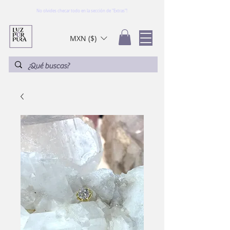
No olvides checar todo en la sección de "Extras"!
MXN ($)