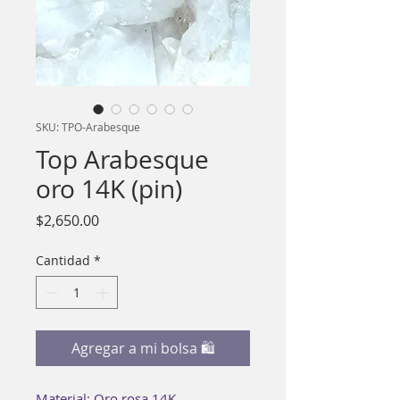
SKU: TPO-Arabesque
Top Arabesque
oro 14K (pin)
Precio
$2,650.00
Cantidad
*
Agregar a mi bolsa 🛍
Material: Oro rosa 14K