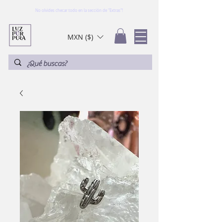
No olvides checar todo en la sección de "Extras"!
MXN ($)