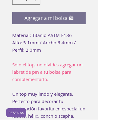
Agregar a mi bolsa 🛍
Material: Titanio ASTM F136
Alto: 5.1mm / Ancho 6.4mm /
Perfil: 2.0mm
Sólo el top, no olvides agregar un
labret de pin a tu bolsa para
complementarlo.
Un top muy lindo y elegante.
Perfecto para decorar tu
perforación favorita en especial un
RESEÑAS
lóbulo, hélix, conch o scapha.
Cada pieza es elaborada buscando