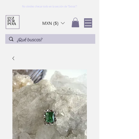
No olvides checar todo en la sección de "Extras"!
MXN ($)