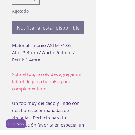
Agotado
Notificar al estar disponible
Material: Titanio ASTM F136
Alto: 5.4mm / Ancho 9.4mm /
Perfil: 1.4mm
Sólo el top, no olvides agregar un
labret de pin a tu bolsa para
complementarlo.
Un top muy delicado y lindo con
dos flores acompañadas de
zirconias. Perfecto para tu
RESEÑAS
perforación favorita en especial un
lóbulo, hélix, conch o scapha.