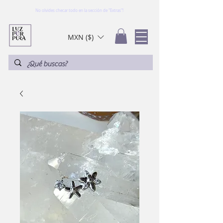
No olvides checar todo en la sección de "Extras"!
MXN ($)