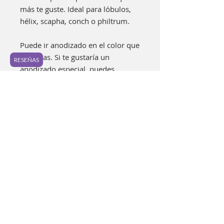
más te guste. Ideal para lóbulos,
hélix, scapha, conch o philtrum.
Puede ir anodizado en el color que
prefieras. Si te gustaría un
RESEÑAS
anodizado especial, puedes
encontrarlo en los "Extras" o bien
puedes agregarlo a tu bolsa aquí:
https://www.luzpurpura.com/prod
uct-page/anodizado-especial.
Cada pieza es elaborada a mano
buscando lograr los mejores
estándares de calidad. Es posible
encontrar pequeñas
imperfecciones en la joyería y
ningunas piezas serán
completamente idénticas. Los