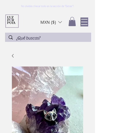
No olvides checar todo en la sección de "Extras"!
MXN ($)