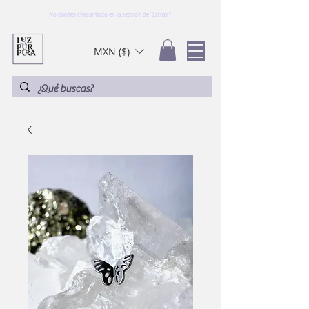
No olvides checar todo en la sección de "Extras"!
MXN ($)