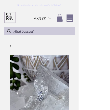
No olvides checar todo en la sección de "Extras"!
MXN ($)