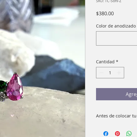
SKU: TC-Soni-Z
Precio
$380.00
Color de anodizado 
Cantidad
*
Agre
Antes de colocar tu
Lava bien con agua 
pieza. Como compl