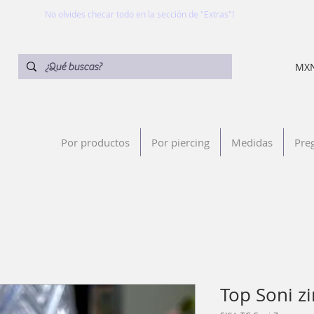
No olvides checar todo en la sección de "Extras"!
MXN
Por productos
Por piercing
Medidas
Pre
Top Soni zi