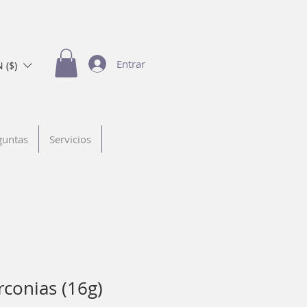
Entrar
 ($)
guntas
Servicios
rconias (16g)