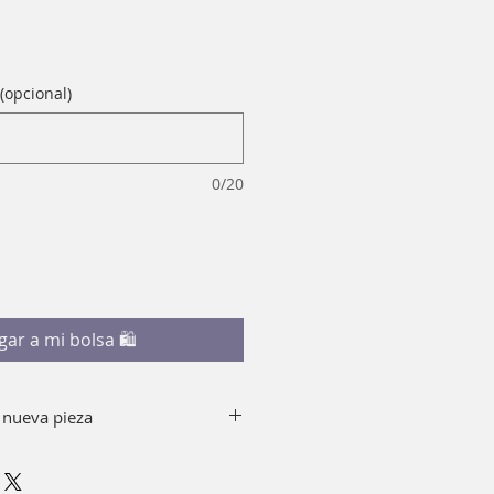
(opcional)
0/20
gar a mi bolsa 🛍
 nueva pieza
y jabón quitando el top de tu
emento, puedes sumergir en