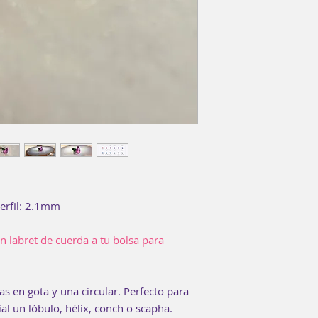
enguague bucal 15
No es necesario usa
erfil: 2.1mm
un labret de cuerda a tu bolsa para
s en gota y una circular. Perfecto para
ial un lóbulo, hélix, conch o scapha.