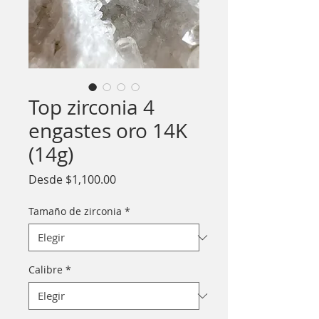
Top zirconia 4
engastes oro 14K
(14g)
Precio
Desde
$1,100.00
de
oferta
Tamaño de zirconia
*
Calibre
*