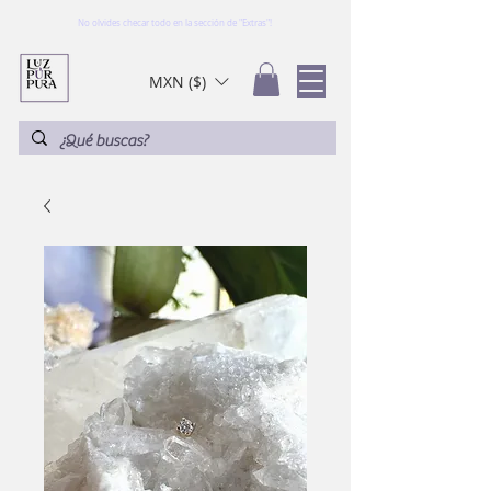
No olvides checar todo en la sección de "Extras"!
MXN ($)