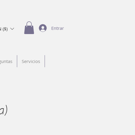
Entrar
 ($)
guntas
Servicios
a)