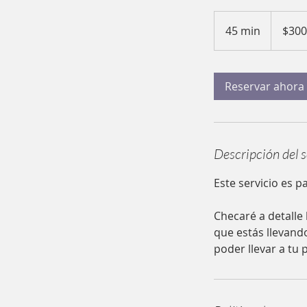
300
pesos
45 min
4
$300
mexicanos
5
m
Reservar ahora
i
n
Descripción del s
Este servicio es 
Checaré a detalle
que estás llevand
poder llevar a tu 