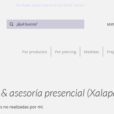
No olvides checar todo en la sección de "Extras"!
MXN
Por productos
Por piercing
Medidas
Pre
 & asesoría presencial (Xalap
s no realizadas por mí.