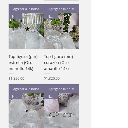
Agregar a la bolsa
Agregar a la bolsa
Nuevo
Nuevo
Top figura (pin)
Top figura (pin)
estrella (Oro
corazón (Oro
amarillo 14k)
amarillo 14k)
Precio
Precio
$1,320.00
$1,320.00
Agregar a la bolsa
Agregar a la bolsa
Nuevo
Nuevo