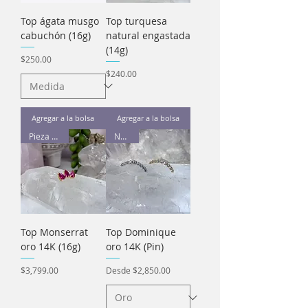
Top ágata musgo
Top turquesa
cabuchón (16g)
natural engastada
(14g)
Precio
$250.00
Precio
$240.00
Agregar a la bolsa
Agregar a la bolsa
Pieza única
Nuevo
Top Monserrat
Top Dominique
oro 14K (16g)
oro 14K (Pin)
Precio
Precio de oferta
$3,799.00
Desde
$2,850.00