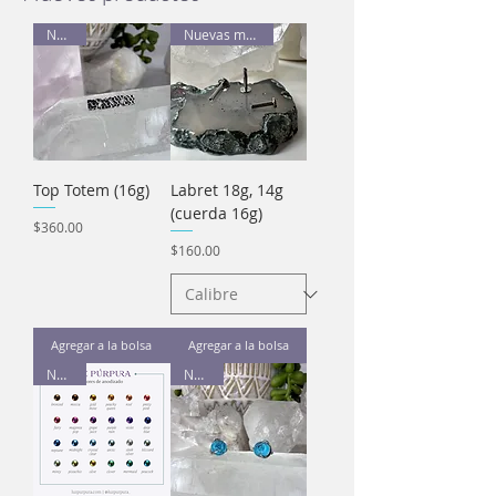
Nuevo
Nuevas medidas
Top Totem (16g)
Labret 18g, 14g
(cuerda 16g)
Precio
$360.00
Precio
$160.00
Agregar a la bolsa
Agregar a la bolsa
Nuevo
Nuevo