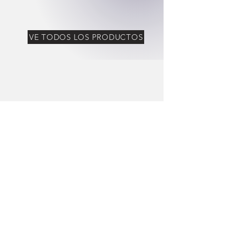
VE TODOS LOS PRODUCTOS
¿NECESITAS AYUDA?
Estos
👇🏼
videos te pueden ayudar
Debbie Yee
Mirar ahora