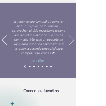
Si tienen la oportunidad de comprar
en Luz Púrpura, no lo piensen y
aprovéchenla! Vale muchísimo la pena
por la calidad y el cariño que hay de
por medio! Me llegó un paquete de
lujo y empacado con delicadeza ✨ si
estaban esperando una señal para
comprar aquí, esta es 🌟
Jennifer
Conoce los favoritos
✦