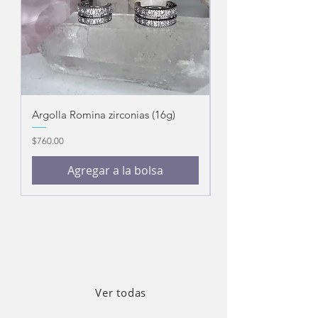
Argolla Romina zirconias (16g)
Argolla Twist (16g)
Precio
Precio
$760.00
$320.00
Agregar a la bolsa
Ver todas