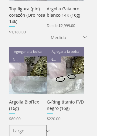
Top figura (pin)
Argolla Gaia oro
corazón (Oro rosa
blanco 14K (16g)
14k)
Precio de oferta
Desde
$2,999.00
Precio
$1,180.00
Agregar a la bolsa
Agregar a la bolsa
Nuevo
Nueva
Argolla BioFlex
G-Ring titanio PVD
(16g)
negro (16g)
Precio
Precio
$80.00
$220.00