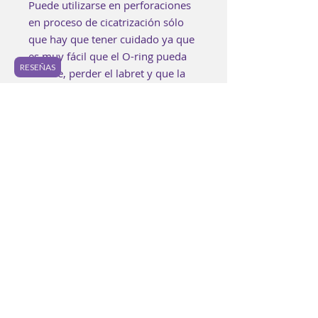
Puede utilizarse en perforaciones
en proceso de cicatrización sólo
que hay que tener cuidado ya que
es muy fácil que el O-ring pueda
RESEÑAS
safarse, perder el labret y que la
perforación se pueda cerrar.
Al ser de vidrio, las joyas pueden
variar ligeramente en cuanto a
calibre y largo. Ninguna joya es
idéntica a otra.
Cada pieza es elaborada buscando
lograr los mejores estándares de
calidad.
Es posible encontrar pequeñas
imperfecciones en la joyería y
ningunas piezas serán