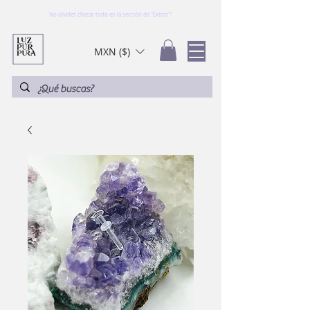
No olvides checar todo en la sección de "Extras"!
MXN ($)