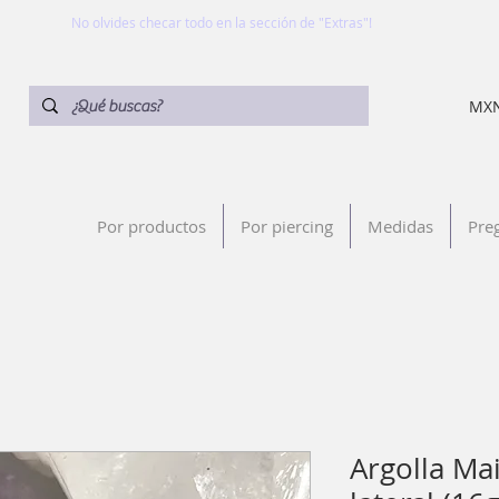
No olvides checar todo en la sección de "Extras"!
MXN
Por productos
Por piercing
Medidas
Pre
Argolla Ma