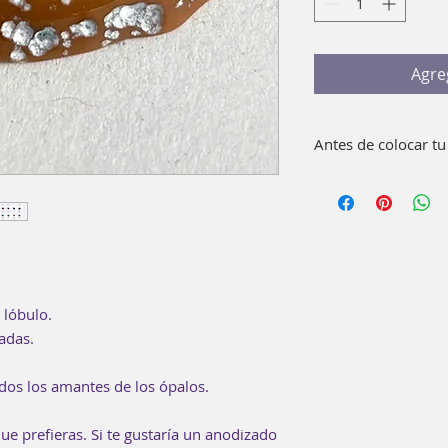
Agre
Antes de colocar tu
Lava bien con agua 
pieza. Como compl
enguague bucal 15
No es necesario usa
 lóbulo.
zadas.
odos los amantes de los ópalos.
ue prefieras. Si te gustaría un anodizado