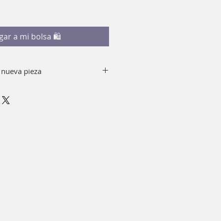
gar a mi bolsa 🛍
 nueva pieza
y jabón quitando el top de tu
emento, puedes sumergir en
 minutos.
r alcohol.