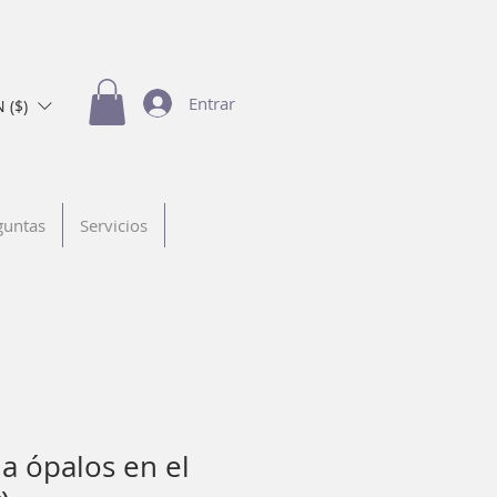
Entrar
 ($)
guntas
Servicios
ia ópalos en el