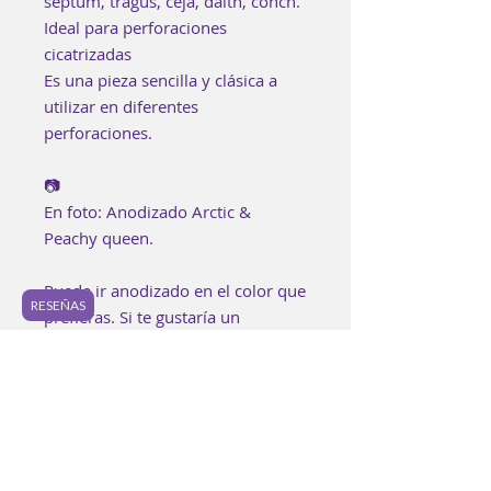
septum, tragus, ceja, daith, conch.
Ideal para perforaciones
cicatrizadas
Es una pieza sencilla y clásica a
utilizar en diferentes
perforaciones.
📷
En foto: Anodizado Arctic &
Peachy queen.
Puede ir anodizado en el color que
RESEÑAS
prefieras. Si te gustaría un
anodizado especial, puedes
encontrarlo en los "Extras" o bien
puedes agregarlo a tu bolsa aquí:
https://www.luzpurpura.com/prod
uct-page/anodizado-especial.