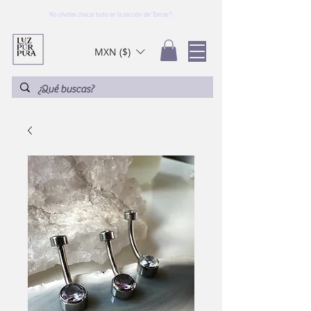
No olvides checar todo en la sección de "Extras"!
MXN ($)