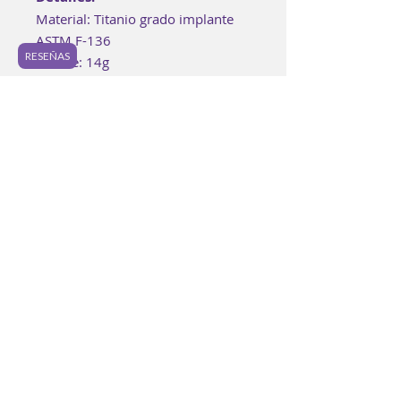
Material: Titanio grado implante
ASTM F-136
RESEÑAS
Calibre: 14g
Largos disponibles: 8mm, 10mm,
12mm
Puede ir anodizado en el color que
prefieras. Si te gustaría un
anodizado especial, puedes
encontrarlo en los "Extras" o bien
puedes agregarlo a tu bolsa aquí:
https://www.luzpurpura.com/prod
uct-page/anodizado-especial.
Cada pieza es
elaborada buscando los mejores
estándares de calidad.