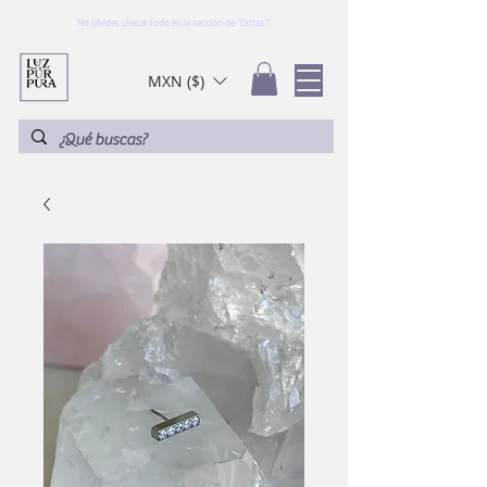
No olvides checar todo en la sección de "Extras"!
MXN ($)