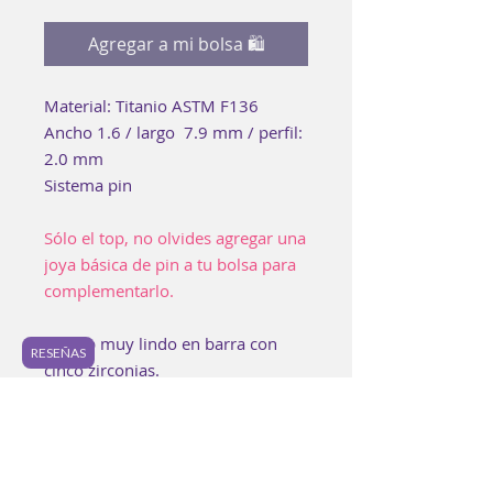
Agregar a mi bolsa 🛍
Material: Titanio ASTM F136
Ancho 1.6 / largo 7.9 mm / perfil:
2.0 mm
Sistema pin
Sólo el top, no olvides agregar una
joya básica de pin a tu bolsa para
complementarlo.
Un top muy lindo en barra con
RESEÑAS
cinco zirconias.
Perfecta para la perforación que
más te guste. Ideal para
lóbulos, hélix o scapha.