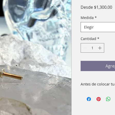
P
Desde
$1,300.00
d
Medida
*
o
Elegir
Cantidad
*
Agre
Antes de colocar tu
Lava bien con agua 
pieza. Como compl
enguague bucal 15
No es necesario usa