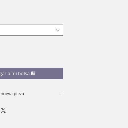
recio
e
ferta
gar a mi bolsa 🛍
 nueva pieza
y jabón quitando el top de tu
emento, puedes sumergir en
 minutos.
r alcohol.