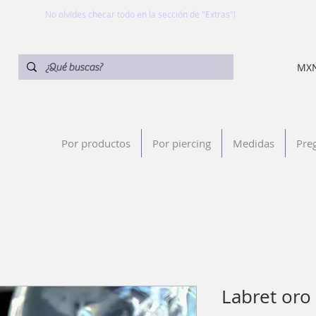
No olvides checar todo en la sección de "Extras"!
MXN
Por productos
Por piercing
Medidas
Pre
Labret oro