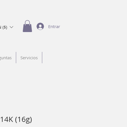
Entrar
 ($)
guntas
Servicios
 14K (16g)