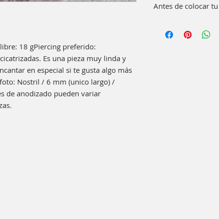
Antes de colocar tu
Lava bien con agua 
pieza. Como compl
enguague bucal 15
ibre: 18 gPiercing preferido: 
No es necesario usa
cicatrizadas. Es una pieza muy linda y 
encantar en especial si te gusta algo más 
 foto: Nostril / 6 mm (unico largo) / 
s de anodizado pueden variar 
zas.