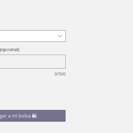
(opcional)
0/500
gar a mi bolsa 🛍