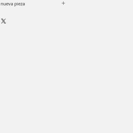
 nueva pieza
y jabón quitando el top de tu
emento, puedes sumergir en
 minutos.
r alcohol.