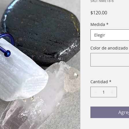
SKU: NME18-6
Precio
$120.00
Medida
*
Elegir
Color de anodizado 
Cantidad
*
Agre