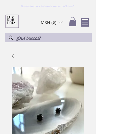
No olvides checar todo en la sección de "Extras"!
MXN ($)