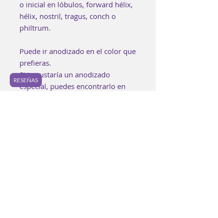
o inicial en lóbulos, forward hélix,
hélix, nostril, tragus, conch o
philtrum.
Puede ir anodizado en el color que
prefieras.
Si te gustaría un anodizado
RESEÑAS
especial, puedes encontrarlo en
los "Extras" o bien puedes
agregarlo a tu bolsa aquí:
https://www.luzpurpura.com/prod
uct-page/anodizado-especial.
Cada pieza es elaborada a mano
buscando lograr los mejores
estándares de calidad. Es posible
encontrar pequeñas
imperfecciones en la joyería y
ningunas piezas serán