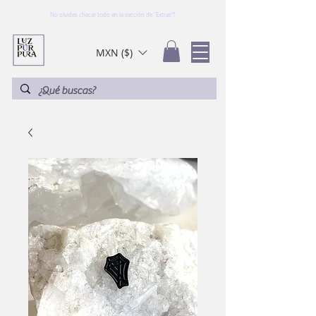
No olvides checar todo en la sección de "Extras"!
MXN ($)