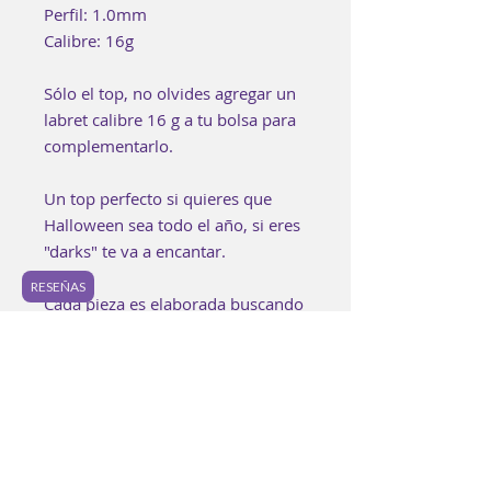
Perfil: 1.0mm
Calibre: 16g
Sólo el top, no olvides agregar un
labret calibre 16 g a tu bolsa para
complementarlo.
Un top perfecto si quieres que
Halloween sea todo el año, si eres
"darks" te va a encantar.
RESEÑAS
Cada pieza es elaborada buscando
lograr los mejores estándares de
calidad.
Es posible encontrar pequeñas
imperfecciones en la joyería y
ninguna pieza será
completamente idéntica a otra.