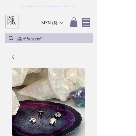
No olvides checar todo en la sección de "Extras"!
MXN ($)