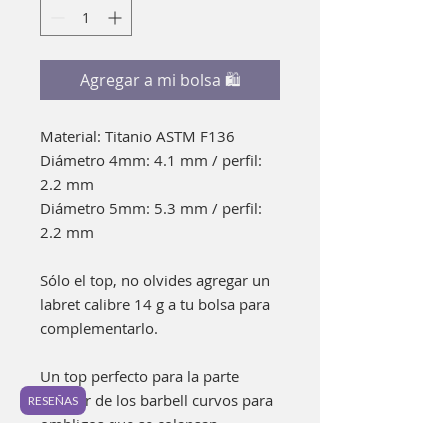
Agregar a mi bolsa 🛍
Material: Titanio ASTM F136
Diámetro 4mm: 4.1 mm / perfil:
2.2 mm
Diámetro 5mm: 5.3 mm / perfil:
2.2 mm
Sólo el top, no olvides agregar un
labret calibre 14 g a tu bolsa para
complementarlo.
Un top perfecto para la parte
inferior de los barbell curvos para
RESEÑAS
ombligos que se colapsan.