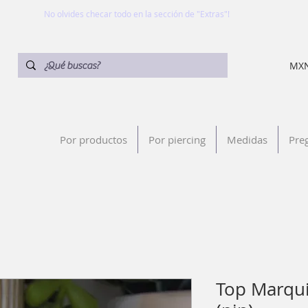
No olvides checar todo en la sección de "Extras"!
MXN
Por productos
Por piercing
Medidas
Pre
Top Marqui