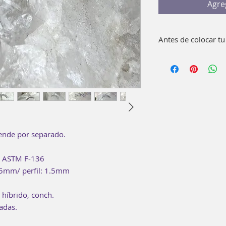
Agre
Antes de colocar tu
Lava bien con agua 
pieza. No es necesar
 vende por separado.
te ASTM F-136
.5mm/ perfil: 1.5mm
 híbrido, conch.
zadas.