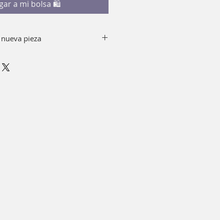
gar a mi bolsa 🛍
 nueva pieza
y jabón quitando el top de tu
io usar alcohol.