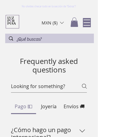
No olvides checar todo en la sección de "Extras"!
MXN ($)
Frequently asked
questions
Pago 💵
Joyería
Envíos 🚚
¿Cómo hago un pago