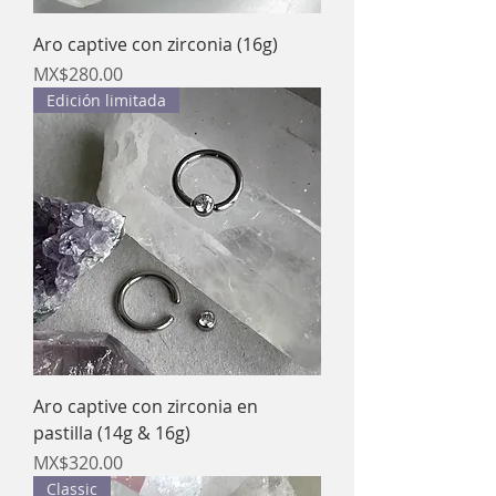
Aro captive con zirconia (16g)
Price
MX$280.00
Edición limitada
Aro captive con zirconia en
pastilla (14g & 16g)
Price
MX$320.00
Classic