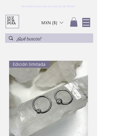
No olvides checar todo en la sección de "Extras"!
MXN ($)
Edición limitada