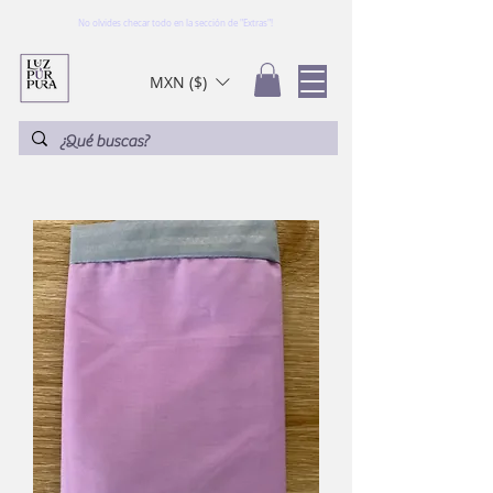
No olvides checar todo en la sección de "Extras"!
MXN ($)