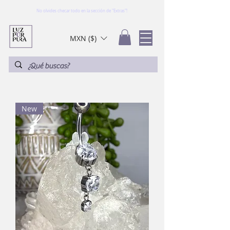
No olvides checar todo en la sección de "Extras"!
MXN ($)
New