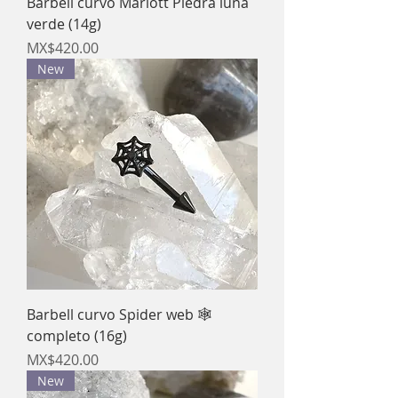
Barbell curvo Marlott Piedra luna
verde (14g)
Price
MX$420.00
New
Barbell curvo Spider web 🕸️
completo (16g)
Price
MX$420.00
New