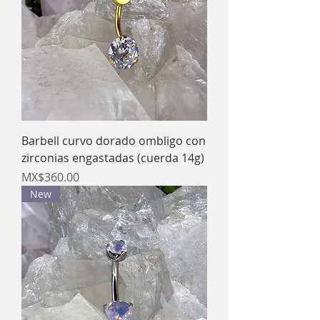
Barbell curvo dorado ombligo con
zirconias engastadas (cuerda 14g)
Price
MX$360.00
New