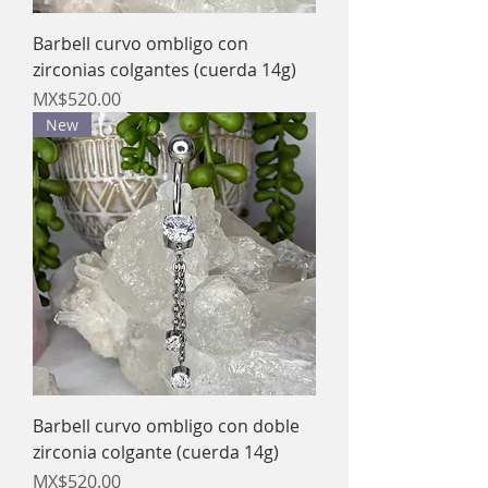
Barbell curvo ombligo con
zirconias colgantes (cuerda 14g)
Price
MX$520.00
New
Barbell curvo ombligo con doble
zirconia colgante (cuerda 14g)
Price
MX$520.00