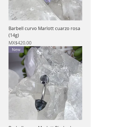
Barbell curvo Marlott cuarzo rosa
(14g)
Price
MX$420.00
New