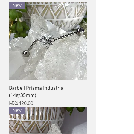
New
Barbell Prisma Industrial
(14g/35mm)
Price
MX$420.00
New