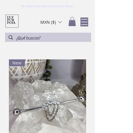
No olvides checar todo en la sección de "Extras"!
MXN ($)
New