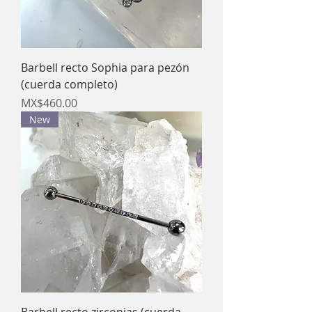
Barbell recto Sophia para pezón
(cuerda completo)
Price
MX$460.00
New