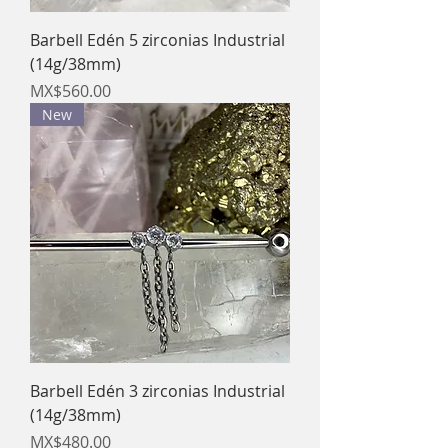
Barbell Edén 5 zirconias Industrial
(14g/38mm)
Price
MX$560.00
New
Barbell Edén 3 zirconias Industrial
(14g/38mm)
Price
MX$480.00