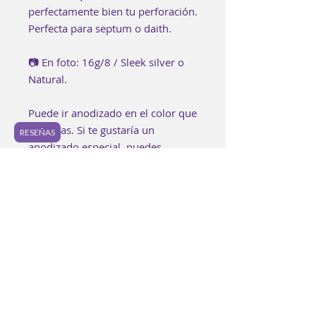
perfectamente bien tu perforación.
Perfecta para septum o daith.
📷 En foto: 16g/8 / Sleek silver o
Natural.
Puede ir anodizado en el color que
prefieras. Si te gustaría un
RESEÑAS
anodizado especial, puedes
encontrarlo en los "Extras" o bien
puedes agregarlo a tu bolsa aquí:
https://www.luzpurpura.com/prod
uct-page/anodizado-especial.
Cada pieza es elaborada buscando
lograr los mejores estándares de
calidad.