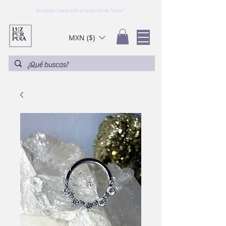
No olvides checar todo en la sección de "Extras"!
MXN ($)