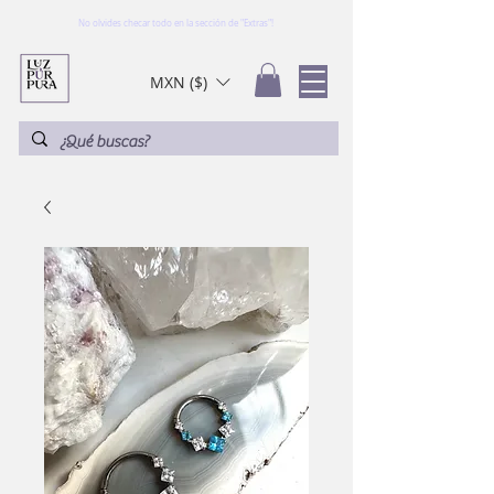
No olvides checar todo en la sección de "Extras"!
MXN ($)