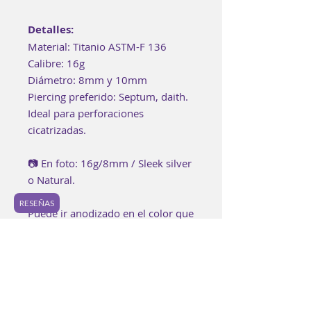
Detalles:
Material: Titanio ASTM-F 136
Calibre: 16g
Diámetro: 8mm y 10mm
Piercing preferido: Septum, daith.
Ideal para perforaciones
cicatrizadas.
📷 En foto: 16g/8mm / Sleek silver
o Natural.
RESEÑAS
Puede ir anodizado en el color que
prefieras. Si te gustaría un
anodizado especial, puedes
encontrarlo en los "Extras" o bien
puedes agregarlo a tu bolsa aquí:
https://www.luzpurpura.com/prod