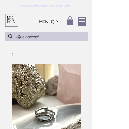
No olvides checar todo en la sección de "Extras"!
MXN ($)