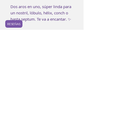
Dos aros en uno, súper linda para
un nostril, lóbulo, hélix, conch o
hasta septum. Te va a encantar. ✨
RESEÑAS
📷 En foto: 16g/8mm / Sleek silver
o Natural.
Cada pieza es elaborada a mano
buscando lograr los mejores
estándares de calidad.
Es posible encontrar pequeñas
imperfecciones en la joyería y
ninguna piezas
será completamente idéntica a
otra. Los colores de anodizado de
igual manera pueden variar
ligeramente a la foto y entre