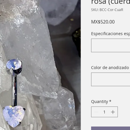
rosa (cuer
SKU: BCC-Cor-CuaR
Price
MX$520.00
Especificaciones esp
Color de anodizado 
Quantity
*