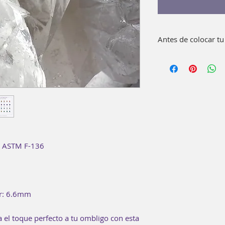
Antes de colocar tu
Lava bien con agua 
pieza.
No es necesario usa
te ASTM F-136
or: 6.6mm
a el toque perfecto a tu ombligo con esta