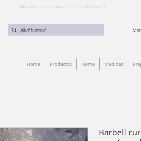
No olvides checar todo en la sección de "Extras"!
MXN
Home
Productos
Home
Medidas
Pre
Barbell cu