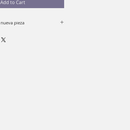
Add to Cart
 nueva pieza
y jabón quitando el top de tu
r alcohol.