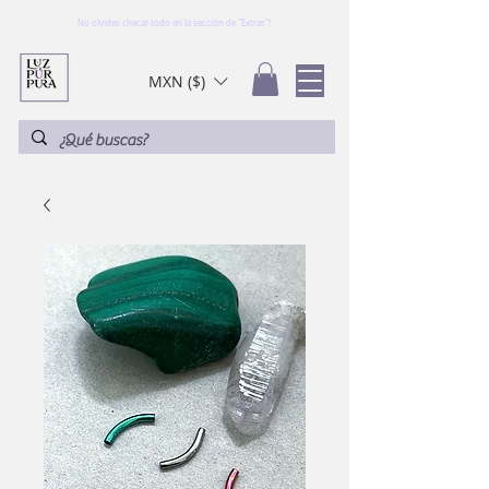
No olvides checar todo en la sección de "Extras"!
MXN ($)