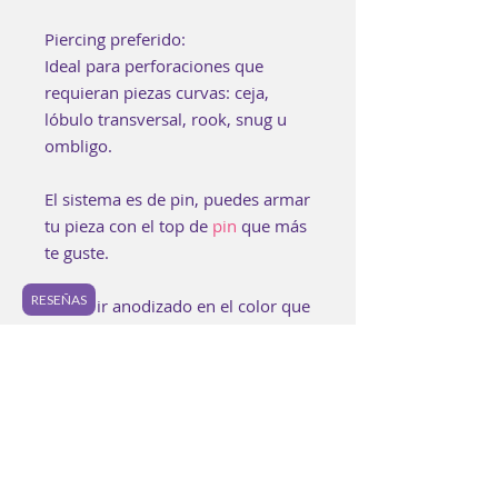
Piercing preferido:
Ideal para perforaciones que
requieran piezas curvas: ceja,
lóbulo transversal, rook, snug u
ombligo.
El sistema es de pin, puedes armar
tu pieza con el top de
pin
que más
te guste.
RESEÑAS
Puede ir anodizado en el color que
prefieras. Si te gustaría un
anodizado especial, puedes
encontrarlo en los "Extras" o bien
puedes agregarlo a tu bolsa aquí:
https://www.luzpurpura.com/prod
uct-page/anodizado-especial.