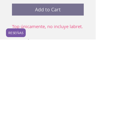
Add to Cart
Top únicamente, no incluye labret.
RESEÑAS
Material: Titanio ASTM-F 136
Piercing preferido: Lóbulo, conch,
hélix, scapha, philtrum.
📷 Los colores de anodizado
pueden variar ligeramente a la
foto y entre piezas.
Antes de colocar tu nueva pieza
Lava bien con agua y jabón
quitando el top de tu pieza. Como
complemento, puedes sumergir en