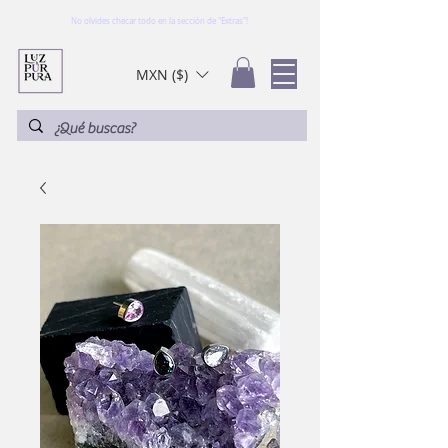
No olvides checar todo en la sección de "Extras"!
MXN ($)